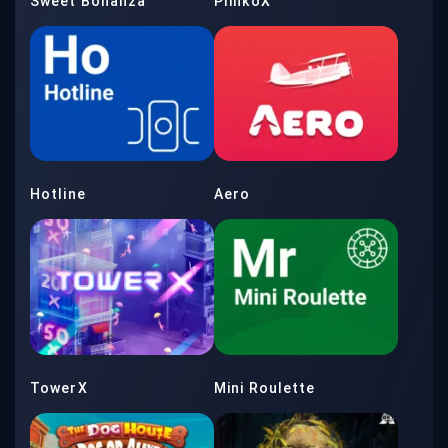
Sweet Bonanza
PlinkoX
Hotline
Aero
TowerX
Mini Roulette